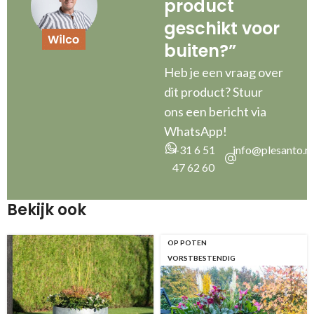
product
geschikt voor
buiten?”
Heb je een vraag over
dit product? Stuur
ons een bericht via
WhatsApp!
+31 6 51
info@plesanto.nl
47 62 60
Bekijk ook
OP POTEN
VORSTBESTENDIG