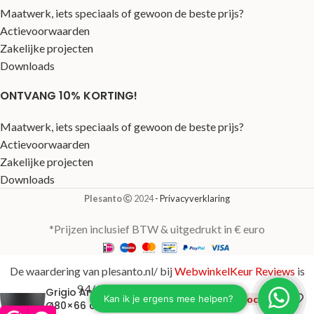
Maatwerk, iets speciaals of gewoon de beste prijs?
Actievoorwaarden
Zakelijke projecten
Downloads
ONTVANG 10% KORTING!
Maatwerk, iets speciaals of gewoon de beste prijs?
Actievoorwaarden
Zakelijke projecten
Downloads
Plesanto
2024
- Privacyverklaring
*Prijzen inclusief BTW & uitgedrukt in € euro
De waardering van plesanto.nl/ bij
WebwinkelKeur Reviews
is
9.4/10 gebaseerd op 123 reviews.
Grigio Antraciet
€
478,00
Uitverkocht
Ø80×66 cm