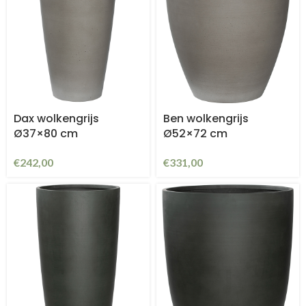
Dax wolkengrijs
Ben wolkengrijs
Ø37×80 cm
Ø52×72 cm
€
242,00
€
331,00