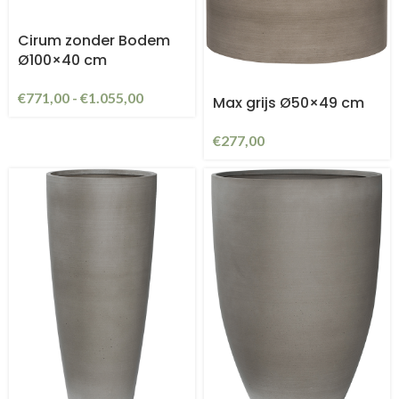
Cirum zonder Bodem
Ø100×40 cm
€
771,00
-
€
1.055,00
Max grijs Ø50×49 cm
€
277,00