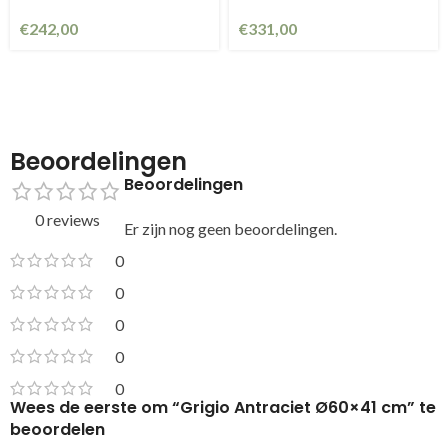
€
242,00
€
331,00
Beoordelingen
Beoordelingen
0 reviews
Er zijn nog geen beoordelingen.
0
0
0
0
0
Wees de eerste om “Grigio Antraciet Ø60×41 cm” te
beoordelen