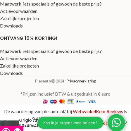
Maatwerk, iets speciaals of gewoon de beste prijs?
Actievoorwaarden
Zakelijke projecten
Downloads
ONTVANG 10% KORTING!
Maatwerk, iets speciaals of gewoon de beste prijs?
Actievoorwaarden
Zakelijke projecten
Downloads
Plesanto
2024
- Privacyverklaring
*Prijzen inclusief BTW & uitgedrukt in € euro
De waardering van plesanto.nl/ bij
WebwinkelKeur Reviews
is
9.4/10 gebaseerd op 123 reviews.
Grigio Antraciet
€
345,00
Uitverkocht
90x40x40 cm