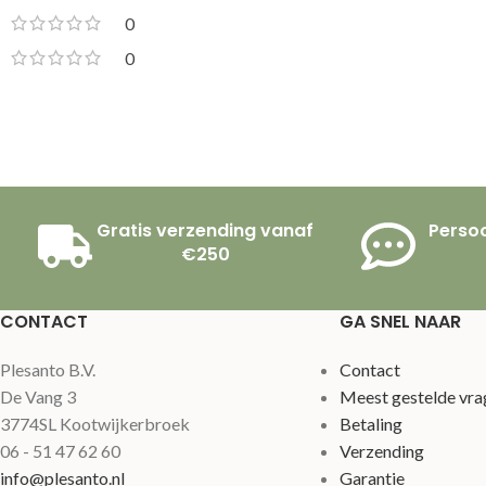
0
0
Gratis verzending vanaf
Persoo
€250
CONTACT
GA SNEL NAAR
Plesanto B.V.
Contact
De Vang 3
Meest gestelde vra
3774SL Kootwijkerbroek
Betaling
06 - 51 47 62 60
Verzending
info@plesanto.nl
Garantie