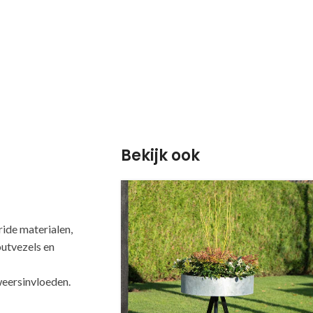
Bekijk ook
de materialen,
outvezels en
weersinvloeden.