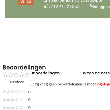
ons een bericht via WhatsApp!
+31 6 51 47 62 60
info@ples
Beoordelingen
Beoordelingen
Wees de eers
0 reviews
Er zijn nog geen beoordelingen.
Je moet
ingelogd
0
0
0