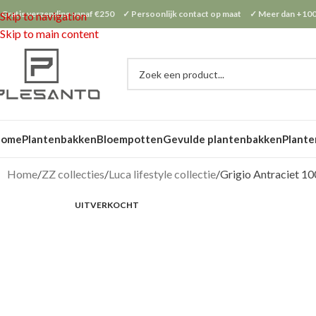
 Gratis verzending vanaf €250 ✓ Persoonlijk contact op maat ✓ Meer dan +100
Skip to navigation
Skip to main content
Home
Plantenbakken
Bloempotten
Gevulde plantenbakken
Plante
Home
ZZ collecties
Luca lifestyle collectie
Grigio Antraciet 1
UITVERKOCHT