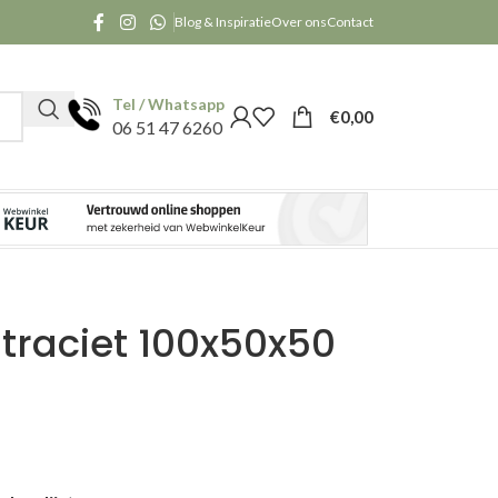
Blog & Inspiratie
Over ons
Contact
Tel / Whatsapp
€
0,00
06 51 47 6260
ntraciet 100x50x50