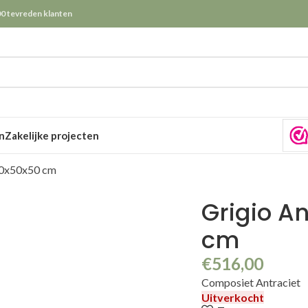
0 tevreden klanten
n
Zakelijke projecten
00x50x50 cm
Grigio A
cm
€
516,00
Composiet Antraciet
Uitverkocht