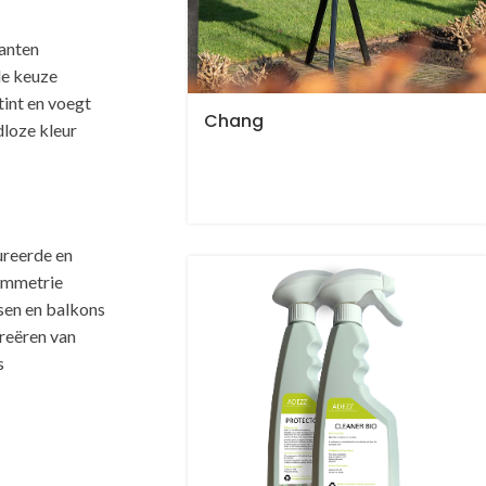
lanten
lle keuze
tint en voegt
Chang
dloze kleur
ureerde en
symmetrie
ssen en balkons
creëren van
s
te