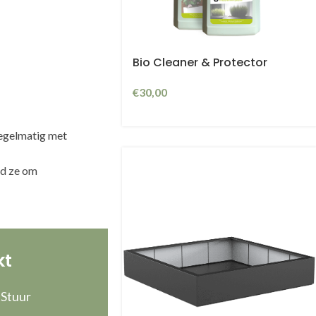
Bio Cleaner & Protector
€
30,00
regelmatig met
ud ze om
a
kt
 Stuur