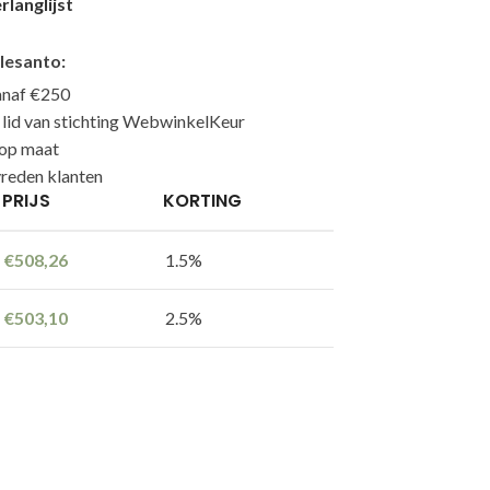
langlijst
lesanto:
anaf €250
n lid van stichting WebwinkelKeur
 op maat
reden klanten
PRIJS
KORTING
€
508,26
1.5%
€
503,10
2.5%