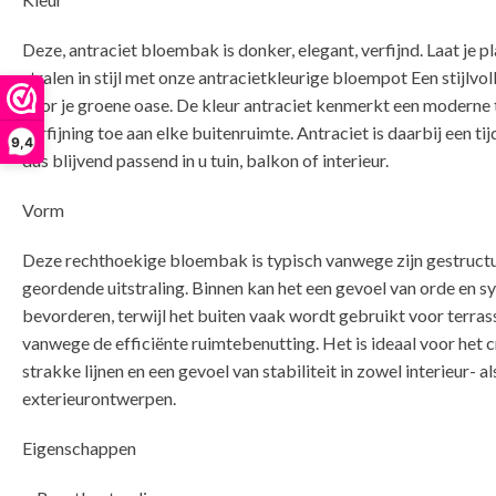
Deze, antraciet bloembak is donker, elegant, verfijnd. Laat je p
stralen in stijl met onze antracietkleurige bloempot Een stijlvo
voor je groene oase. De kleur antraciet kenmerkt een moderne 
verfijning toe aan elke buitenruimte. Antraciet is daarbij een tij
9,4
dus blijvend passend in u tuin, balkon of interieur.
Vorm
Deze rechthoekige bloembak is typisch vanwege zijn gestruct
geordende uitstraling. Binnen kan het een gevoel van orde en 
bevorderen, terwijl het buiten vaak wordt gebruikt voor terra
vanwege de efficiënte ruimtebenutting. Het is ideaal voor het 
strakke lijnen en een gevoel van stabiliteit in zowel interieur- al
ex
Eigenschappen