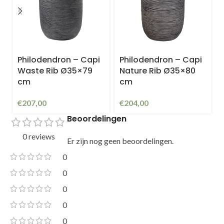
Philodendron – Capi
Philodendron – Capi
Waste Rib Ø35×79
Nature Rib Ø35×80
cm
cm
€
207,00
€
204,00
Beoordelingen
0 reviews
Er zijn nog geen beoordelingen.
0
0
0
0
0