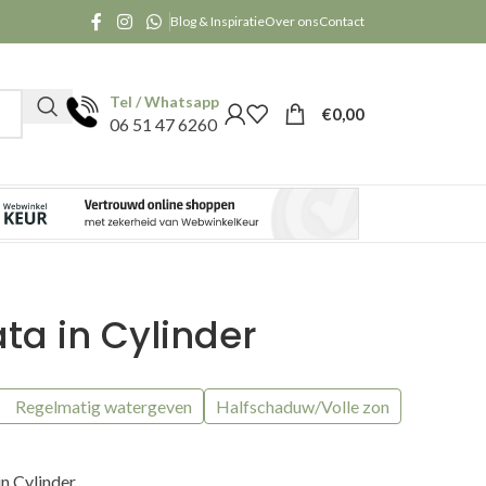
Blog & Inspiratie
Over ons
Contact
Tel / Whatsapp
€
0,00
06 51 47 6260
ata in Cylinder
Regelmatig watergeven
Halfschaduw/Volle zon
in Cylinder