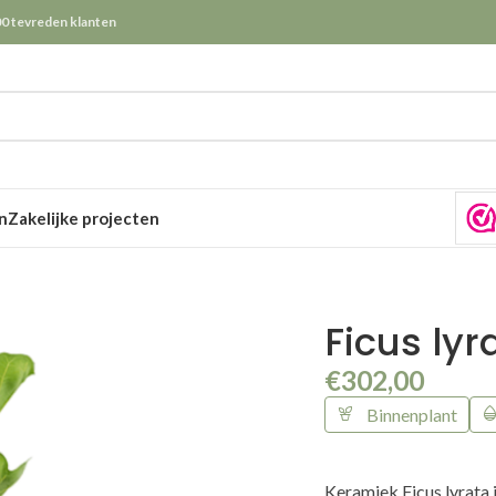
0 tevreden klanten
n
Zakelijke projecten
Ficus lyr
€
302,00
Binnenplant
Keramiek Ficus lyrata 