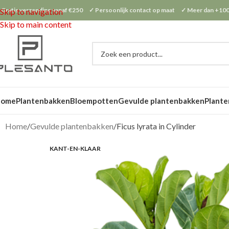
 Gratis verzending vanaf €250 ✓ Persoonlijk contact op maat ✓ Meer dan +100
Skip to navigation
Skip to main content
Home
Plantenbakken
Bloempotten
Gevulde plantenbakken
Plante
Home
Gevulde plantenbakken
Ficus lyrata in Cylinder
KANT-EN-KLAAR