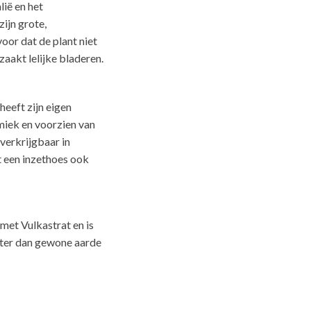
lië en het
ijn grote,
oor dat de plant niet
zaakt lelijke bladeren.
heeft zijn eigen
miek en voorzien van
verkrijgbaar in
t een inzethoes ook
met Vulkastrat en is
ater dan gewone aarde