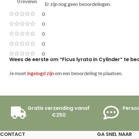
0 reviews
Er zijn nog geen beoordelingen.
0
0
0
0
0
Wees de eerste om “Ficus lyrata in Cylinder” te b
Je moet
ingelogd zijn
om een beoordeling te plaatsen.
Gratis verzending vanaf
Persoo
€250
CONTACT
GA SNEL NAAR