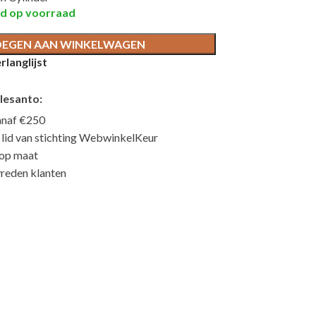
nd op voorraad
EGEN AAN WINKELWAGEN
langlijst
lesanto:
anaf €250
n lid van stichting WebwinkelKeur
 op maat
reden klanten