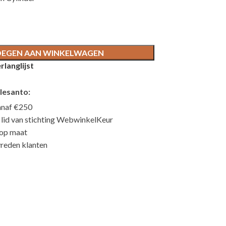
EGEN AAN WINKELWAGEN
langlijst
lesanto:
anaf €250
n lid van stichting WebwinkelKeur
 op maat
reden klanten