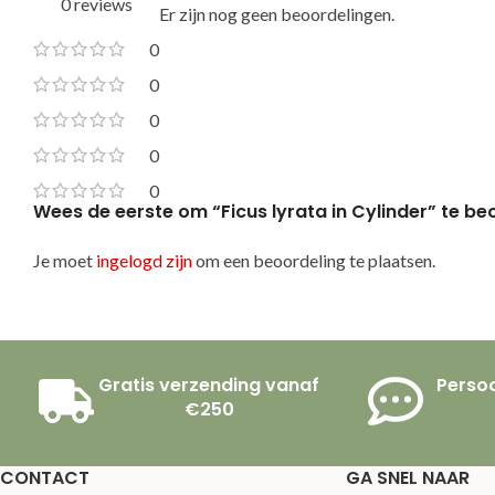
0 reviews
Er zijn nog geen beoordelingen.
0
0
0
0
0
Wees de eerste om “Ficus lyrata in Cylinder” te b
Je moet
ingelogd zijn
om een beoordeling te plaatsen.
Gratis verzending vanaf
Persoo
€250
CONTACT
GA SNEL NAAR