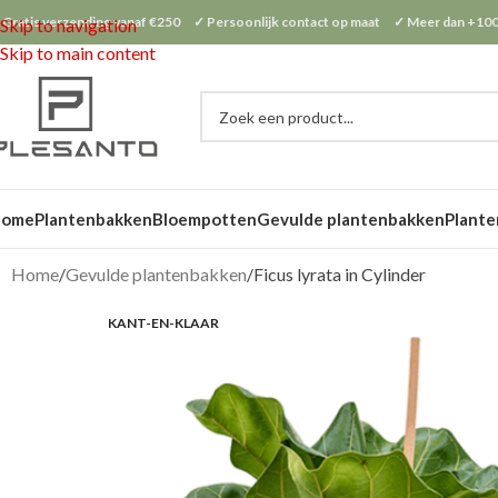
 Gratis verzending vanaf €250 ✓ Persoonlijk contact op maat ✓ Meer dan +100
Skip to navigation
Skip to main content
Home
Plantenbakken
Bloempotten
Gevulde plantenbakken
Plante
Home
Gevulde plantenbakken
Ficus lyrata in Cylinder
KANT-EN-KLAAR