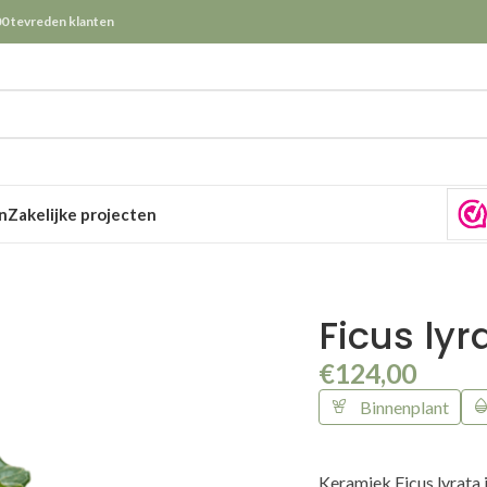
0 tevreden klanten
n
Zakelijke projecten
Ficus lyr
€
124,00
Binnenplant
Keramiek Ficus lyrata 