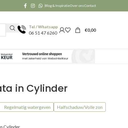
Blog & Inspiratie
Over ons
Contact
Tel / Whatsapp
€
0,00
06 51 47 6260
ata in Cylinder
Regelmatig watergeven
Halfschaduw/Volle zon
in Cylinder