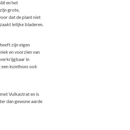
lië en het
ijn grote,
oor dat de plant niet
zaakt lelijke bladeren.
heeft zijn eigen
miek en voorzien van
verkrijgbaar in
t een inzethoes ook
met Vulkastrat en is
ater dan gewone aarde