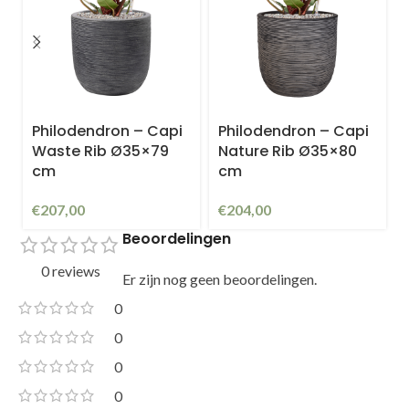
Philodendron – Capi
Philodendron – Capi
Waste Rib Ø35×79
Nature Rib Ø35×80
cm
cm
€
207,00
€
204,00
Beoordelingen
0 reviews
Er zijn nog geen beoordelingen.
0
0
0
0