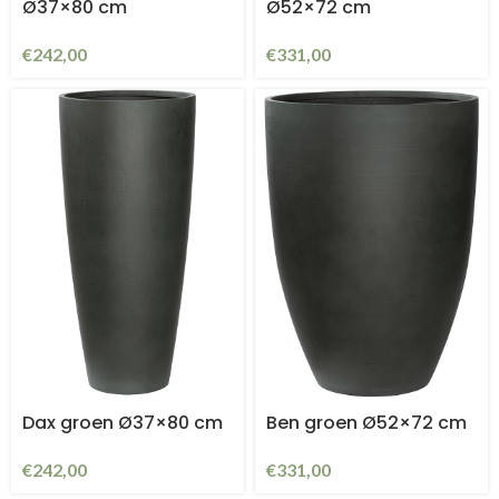
Ø37×80 cm
Ø52×72 cm
€
242,00
€
331,00
Dax groen Ø37×80 cm
Ben groen Ø52×72 cm
€
242,00
€
331,00