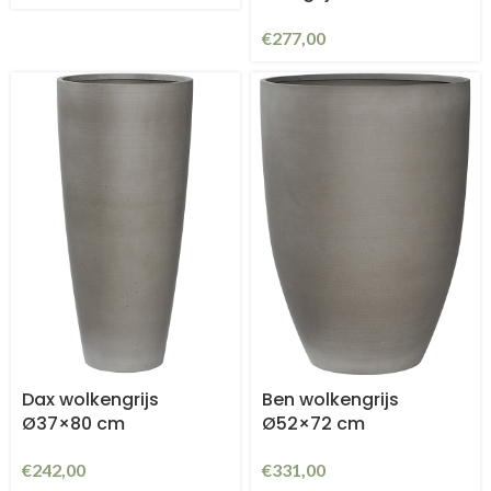
€
277,00
Dax wolkengrijs
Ben wolkengrijs
Ø37×80 cm
Ø52×72 cm
€
242,00
€
331,00