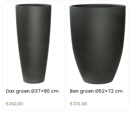
Dax groen Ø37×80 cm
Ben groen Ø52×72 cm
€
242,00
€
331,00