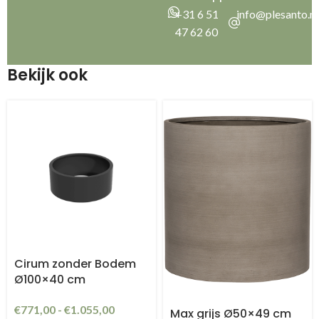
+31 6 51
info@plesanto.nl
47 62 60
Bekijk ook
Cirum zonder Bodem
Ø100×40 cm
€
771,00
-
€
1.055,00
Max grijs Ø50×49 cm