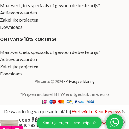
Maatwerk, iets speciaals of gewoon de beste prijs?
Actievoorwaarden
Zakelijke projecten
Downloads
ONTVANG 10% KORTING!
Maatwerk, iets speciaals of gewoon de beste prijs?
Actievoorwaarden
Zakelijke projecten
Downloads
Plesanto
2024
- Privacyverklaring
*Prijzen inclusief BTW & uitgedrukt in € euro
De waardering van plesanto.nl/ bij
WebwinkelKeur Reviews
is
9.4/10 gebaseerd op 123 reviews.
Couple beige
€
2.443,00
Uitverkocht
Ø110×88 cm