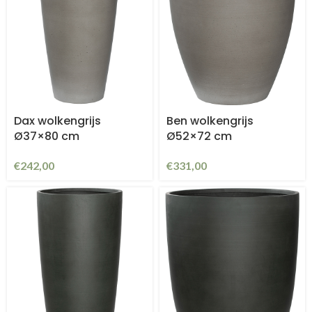
Dax wolkengrijs
Ben wolkengrijs
Ø37×80 cm
Ø52×72 cm
€
242,00
€
331,00