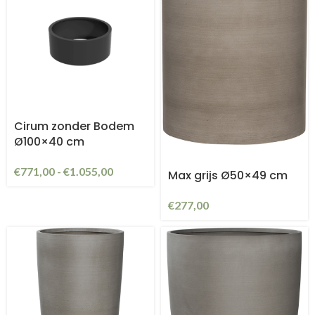
Cirum zonder Bodem
Ø100×40 cm
€
771,00
-
€
1.055,00
Max grijs Ø50×49 cm
€
277,00