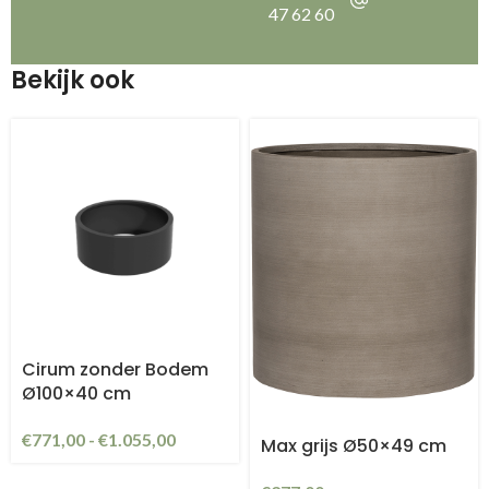
47 62 60
Bekijk ook
Cirum zonder Bodem
Ø100×40 cm
€
771,00
-
€
1.055,00
Max grijs Ø50×49 cm