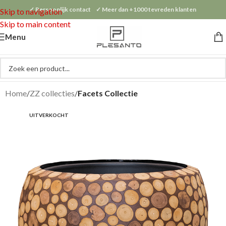
✓ Persoonlijk contact ✓ Meer dan +1000 tevreden klanten
Skip to navigation
Skip to main content
Menu
Home
ZZ collecties
Facets Collectie
UITVERKOCHT