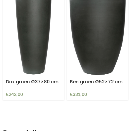
Dax groen Ø37×80 cm
Ben groen Ø52×72 cm
€
242,00
€
331,00