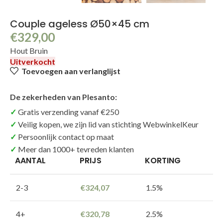
Couple ageless Ø50×45 cm
€
329,00
Hout Bruin
Uitverkocht
Toevoegen aan verlanglijst
De zekerheden van Plesanto:
Gratis verzending vanaf €250
Veilig kopen, we zijn lid van stichting WebwinkelKeur
Persoonlijk contact op maat
Meer dan 1000+ tevreden klanten
AANTAL
PRIJS
KORTING
2-3
€
324,07
1.5%
4+
€
320,78
2.5%