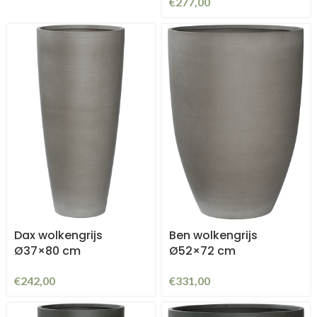
€
277,00
Dax wolkengrijs
Ben wolkengrijs
Ø37×80 cm
Ø52×72 cm
€
242,00
€
331,00