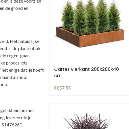
k en is deze voorzien
en de grond en
erd. Het natuurlijke
erst is de plantenbak
eld regen, gaan
ijke proces iets
Carrez vierkant 200x200x40
 het enige dat je hoeft
cm
 maand al mooi
koop.
€
857,55
gelijkheid om het
ng leveren die je
6-51476260