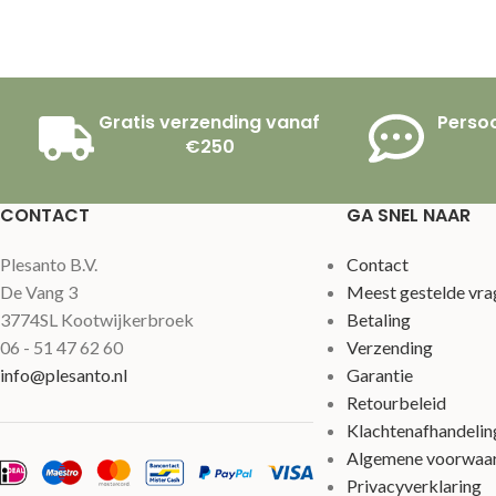
Gratis verzending vanaf
Persoo
€250
CONTACT
GA SNEL NAAR
Plesanto B.V.
Contact
De Vang 3
Meest gestelde vra
3774SL Kootwijkerbroek
Betaling
06 - 51 47 62 60
Verzending
info@plesanto.nl
Garantie
Retourbeleid
Klachtenafhandelin
Algemene voorwaa
Privacyverklaring