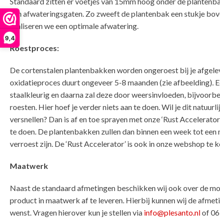
Standaard zitten er voetjes van 15mm hoog onder de plantenba
van afwateringsgaten. Zo zweeft de plantenbak een stukje bov
realiseren we een optimale afwatering.
9,4
Roestproces:
De cortenstalen plantenbakken worden ongeroest bij je afgelev
oxidatieproces duurt ongeveer 5-8 maanden (zie afbeelding). E
staalkleurig en daarna zal deze door weersinvloeden, bijvoorbe
roesten. Hier hoef je verder niets aan te doen. Wil je dit natuurl
versnellen? Dan is af en toe sprayen met onze ‘Rust Accelerator’
te doen. De plantenbakken zullen dan binnen een week tot een
verroest zijn. De ‘Rust Accelerator’ is ook in onze webshop te 
Maatwerk
Naast de standaard afmetingen beschikken wij ook over de mo
product in maatwerk af te leveren. Hierbij kunnen wij de afmeti
wenst. Vragen hierover kun je stellen via
info@plesanto.nl
of 0