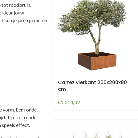
 tot roodbruin.
e kleur jouw
t kun je jaren genieten
Carrez vierkant 200x200x80
cm
€
1.214,02
e vorm. Een ronde
jd. Tip: zet ronde
 speels effect.