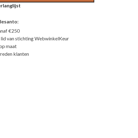
langlijst
lesanto:
anaf €250
n lid van stichting WebwinkelKeur
 op maat
reden klanten