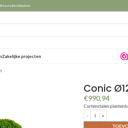
0 tevreden klanten
n
Zakelijke projecten
m
Conic Ø
€
990,94
Cortenstalen planten
TOEVO