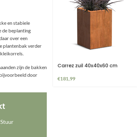
ke en stabiele
e de beplanting
 daar over een
de plantenbak verder
kleikorrels.
Carrez zuil 40x40x60 cm
maanden zijn de bakken
 bijvoorbeeld door
€
181,99
kt
 Stuur