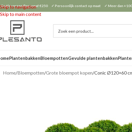
 Gratis verzending vanaf €250 ✓ Persoonlijk contact op maat ✓ Meer dan +100
Skip to navigation
Skip to main content
Home
Plantenbakken
Bloempotten
Gevulde plantenbakken
Plante
Home
Bloempotten
Grote bloempot kopen
Conic Ø120×60 c