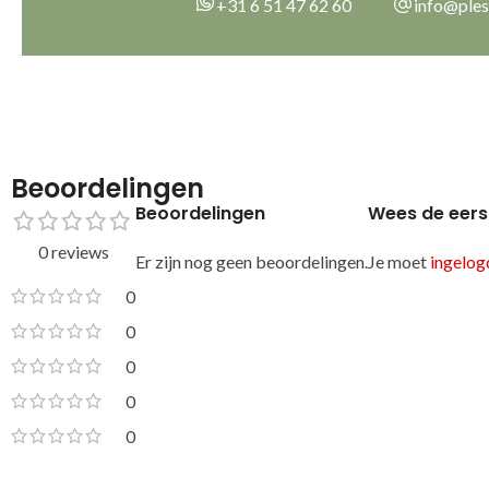
+31 6 51 47 62 60
info@ples
Beoordelingen
Beoordelingen
Wees de eers
0 reviews
Er zijn nog geen beoordelingen.
Je moet
ingelogd
0
0
0
0
0