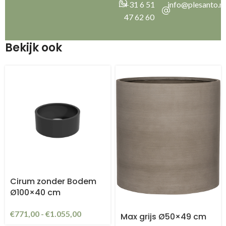
+31 6 51
info@plesanto.nl
47 62 60
Bekijk ook
Cirum zonder Bodem
Ø100×40 cm
€
771,00
-
€
1.055,00
Max grijs Ø50×49 cm