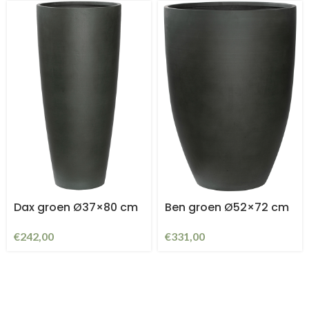
Dax groen Ø37×80 cm
Ben groen Ø52×72 cm
€
242,00
€
331,00