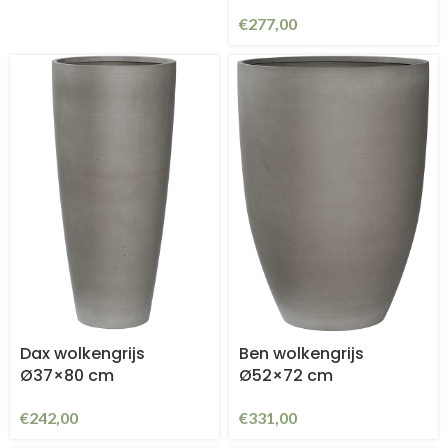
€
277,00
Dax wolkengrijs
Ben wolkengrijs
Ø37×80 cm
Ø52×72 cm
€
242,00
€
331,00