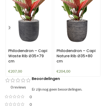
Philodendron – Capi
Philodendron – Capi
Waste Rib Ø35×79
Nature Rib Ø35×80
cm
cm
€
207,00
€
204,00
Beoordelingen
0 reviews
Er zijn nog geen beoordelingen.
0
0