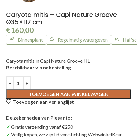
Caryota mitis – Capi Nature Groove
Ø35×112 cm
€
160,00
Binnenplant
Regelmatig watergeven
Halfs
Caryota mitis in Capi Nature Groove NL
Beschikbaar via nabestelling
TOEVOEGEN AAN WINKELWAGEN
Toevoegen aan verlanglijst
De zekerheden van Plesanto:
Gratis verzending vanaf €250
Veilig kopen, we zijn lid van stichting WebwinkelKeur