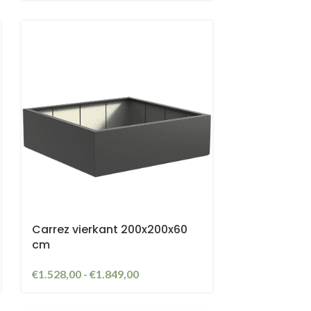
te
Carrez vierkant 200x200x60
cm
€
1.528,00
-
€
1.849,00