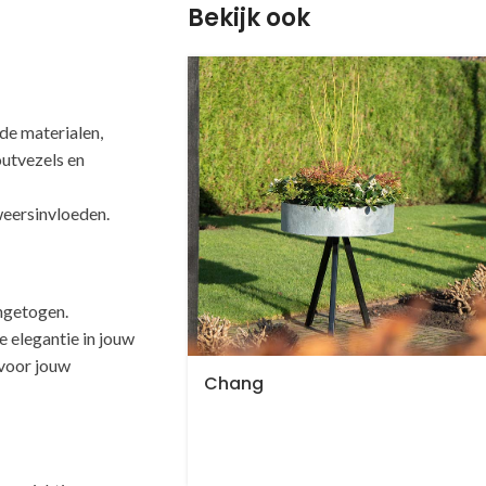
Bekijk ook
e materialen,
outvezels en
weersinvloeden.
ingetogen.
 elegantie in jouw
 voor jouw
Chang