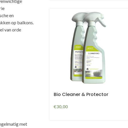
venwichtige
rie
sche en
akken op balkons.
oel van orde
x
Bio Cleaner & Protector
€
30,00
regelmatig met