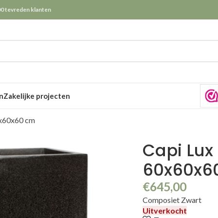
0 tevreden klanten
n
Zakelijke projecten
0x60x60 cm
Capi Lux
60x60x6
€
645,00
Composiet Zwart
Uitverkocht