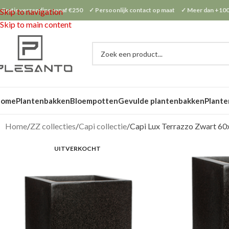
 Gratis verzending vanaf €250 ✓ Persoonlijk contact op maat ✓ Meer dan +100
Skip to navigation
Skip to main content
Home
Plantenbakken
Bloempotten
Gevulde plantenbakken
Plante
Home
ZZ collecties
Capi collectie
Capi Lux Terrazzo Zwart 6
UITVERKOCHT