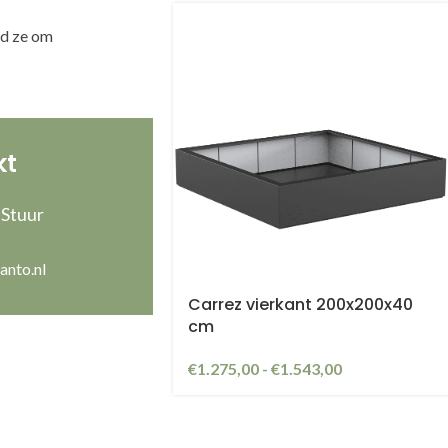
ud ze om
g
kt
 Stuur
anto.nl
Carrez vierkant 200x200x40
cm
€
1.275,00
-
€
1.543,00