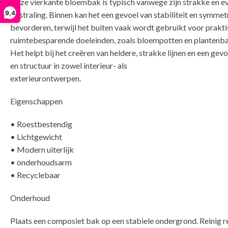
Deze vierkante bloembak is typisch vanwege zijn strakke en e
9,4
uitstraling. Binnen kan het een gevoel van stabiliteit en symmet
bevorderen, terwijl het buiten vaak wordt gebruikt voor prakti
ruimtebesparende doeleinden, zoals bloempotten en plantenb
Het helpt bij het creëren van heldere, strakke lijnen en een gev
en structuur in zowel interieur- als
e
Eigenschappen
• Roestbestendig
• Lichtgewicht
• Modern uiterlijk
• onderhoudsarm
• Recyclebaar
Onderhoud
Plaats een composiet bak op een stabiele ondergrond. Reinig 