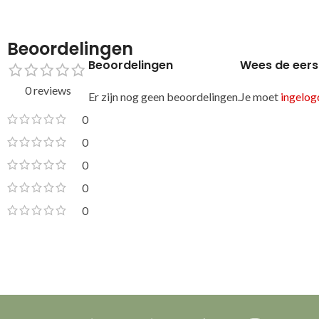
Beoordelingen
Beoordelingen
Wees de eers
0 reviews
Er zijn nog geen beoordelingen.
Je moet
ingelogd
0
0
0
0
0