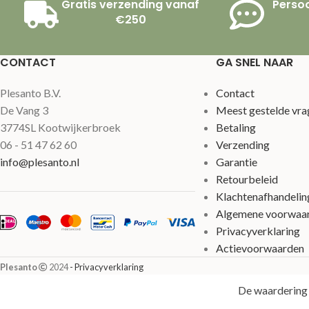
Gratis verzending vanaf
Persoo
€250
CONTACT
GA SNEL NAAR
Plesanto B.V.
Contact
De Vang 3
Meest gestelde vra
3774SL Kootwijkerbroek
Betaling
06 - 51 47 62 60
Verzending
info@plesanto.nl
Garantie
Retourbeleid
Klachtenafhandelin
Algemene voorwaa
Privacyverklaring
Actievoorwaarden
Plesanto
2024
- Privacyverklaring
De waardering 