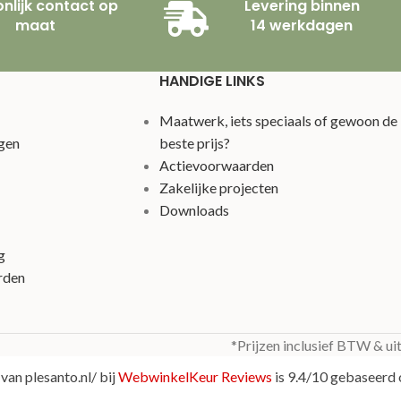
nlijk contact op
Levering binnen
maat
14 werkdagen
HANDIGE LINKS
Maatwerk, iets speciaals of gewoon de
gen
beste prijs?
Actievoorwaarden
Zakelijke projecten
Downloads
g
rden
*Prijzen inclusief BTW & ui
van plesanto.nl/ bij
WebwinkelKeur Reviews
is 9.4/10 gebaseerd 