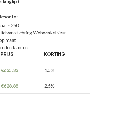
langlijst
lesanto:
anaf €250
n lid van stichting WebwinkelKeur
 op maat
reden klanten
PRIJS
KORTING
€
635,33
1.5%
€
628,88
2.5%