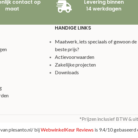
nlijk contact op
Levering binnen
maat
14 werkdagen
HANDIGE LINKS
Maatwerk, iets speciaals of gewoon de
gen
beste prijs?
Actievoorwaarden
Zakelijke projecten
Downloads
g
rden
*Prijzen inclusief BTW & ui
van plesanto.nl/ bij
WebwinkelKeur Reviews
is 9.4/10 gebaseerd 