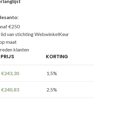
langlijst
lesanto:
anaf €250
n lid van stichting WebwinkelKeur
 op maat
reden klanten
PRIJS
KORTING
€
243,30
1.5%
€
240,83
2.5%