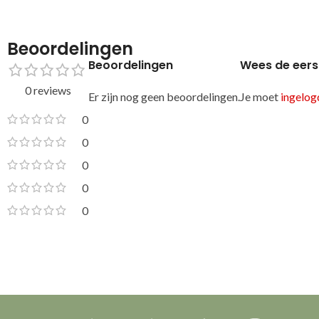
Beoordelingen
Beoordelingen
Wees de eers
0 reviews
Er zijn nog geen beoordelingen.
Je moet
ingelogd
0
0
0
0
0