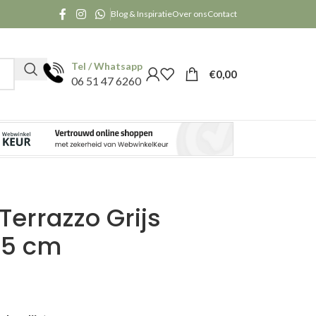
Blog & Inspiratie
Over ons
Contact
Tel / Whatsapp
€
0,00
06 51 47 6260
Terrazzo Grijs
05 cm