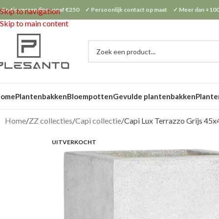
 Gratis verzending vanaf €250 ✓ Persoonlijk contact op maat ✓ Meer dan +100
Skip to navigation
Skip to main content
Home
Plantenbakken
Bloempotten
Gevulde plantenbakken
Plante
Home
ZZ collecties
Capi collectie
Capi Lux Terrazzo Grijs 45
UITVERKOCHT