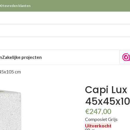
0 tevreden klanten
n
Zakelijke projecten
x45x105 cm
Capi Lux 
45x45x1
€
247,00
Composiet Grijs
Uitverkocht