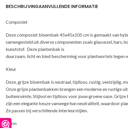
BESCHRIJVING
AANVULLENDE INFORMATIE
Composiet
Deze composiet bloembak 45x45x105 cm is gemaakt van hybri
samengesteld uit diverse componenten zoals glasvezel, hars, h
kunststof. Deze plantenbak is
duurzaam, licht en bied bescherming voor plantwortels tegen 
Kleur
Deze, grijze bloembak is neutraal, tijdloos, rustig, veelzijdig, m
Onze grijze plantenbakken brengen een moderne en rustige uits
buitenruimte. Stijlvol en tijdloos voor jouw groene oase. Grijz
zijn een elegante keuze vanwege hun neutraliteit, waardoor pla
Ze passen bij verschillende interieurstijlen.
Vorm