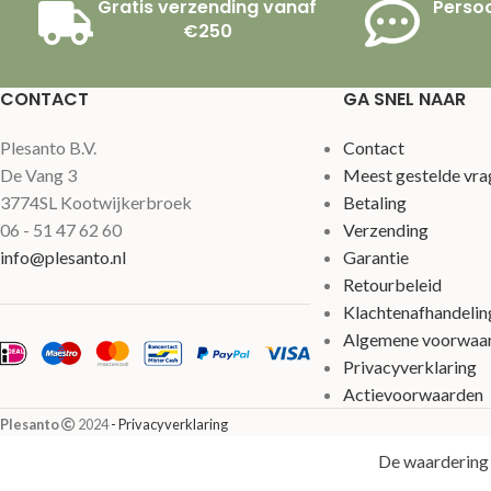
Gratis verzending vanaf
Persoo
€250
CONTACT
GA SNEL NAAR
Plesanto B.V.
Contact
De Vang 3
Meest gestelde vra
3774SL Kootwijkerbroek
Betaling
06 - 51 47 62 60
Verzending
info@plesanto.nl
Garantie
Retourbeleid
Klachtenafhandelin
Algemene voorwaa
Privacyverklaring
Actievoorwaarden
Plesanto
2024
- Privacyverklaring
De waardering 