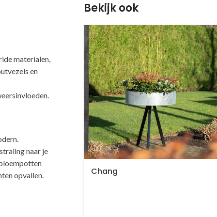
Bekijk ook
de materialen,
outvezels en
weersinvloeden.
odern.
traling naar je
e bloempotten
Chang
nten opvallen.