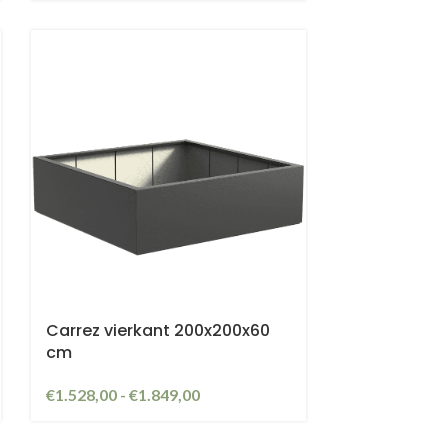
ri
Carrez vierkant 200x200x60
cm
€
1.528,00
-
€
1.849,00