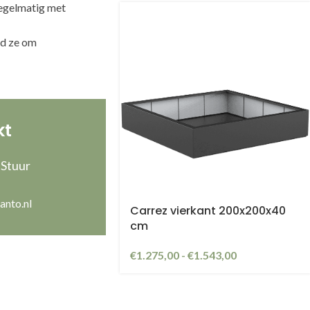
regelmatig met
ud ze om
a
kt
 Stuur
anto.nl
Carrez vierkant 200x200x40
cm
€
1.275,00
-
€
1.543,00