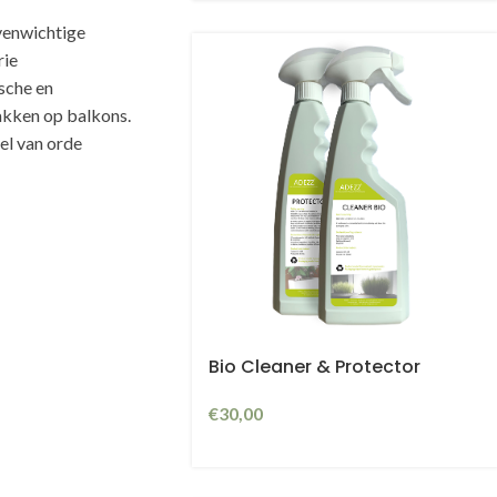
venwichtige
rie
sche en
akken op balkons.
oel van orde
te
Bio Cleaner & Protector
€
30,00