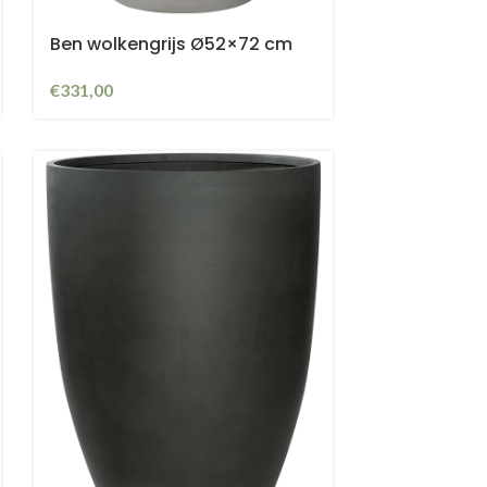
Ben wolkengrijs Ø52×72 cm
€
331,00