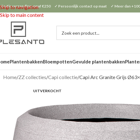
 Gratis verzending vanaf €250 ✓ Persoonlijk contact op maat ✓ Meer dan +100
Skip to navigation
Skip to main content
Home
Plantenbakken
Bloempotten
Gevulde plantenbakken
Plante
Home
ZZ collecties
Capi collectie
Capi Arc Granite Grijs Ø63
UITVERKOCHT