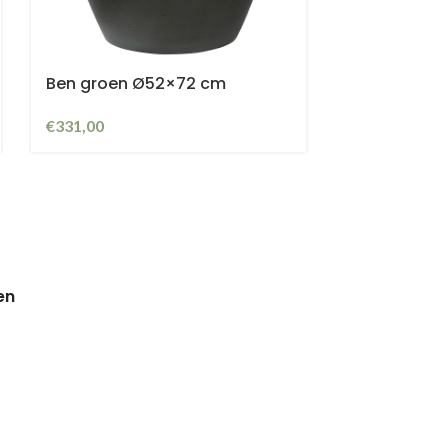
Ben groen Ø52×72 cm
€
331,00
en