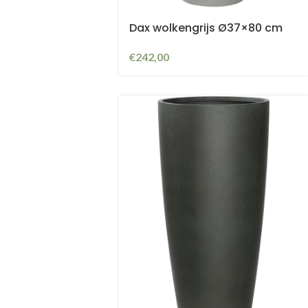
Dax wolkengrijs Ø37×80 cm
€
242,00