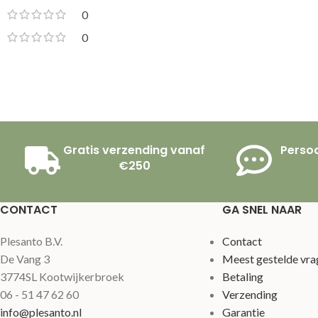
0
0
Gratis verzending vanaf
Persoo
€250
CONTACT
GA SNEL NAAR
Plesanto B.V.
Contact
De Vang 3
Meest gestelde vra
3774SL Kootwijkerbroek
Betaling
06 - 51 47 62 60
Verzending
info@plesanto.nl
Garantie