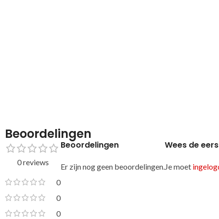
Beoordelingen
Beoordelingen
Wees de eers
0 reviews
Er zijn nog geen beoordelingen.
Je moet
ingelogd
0
0
0