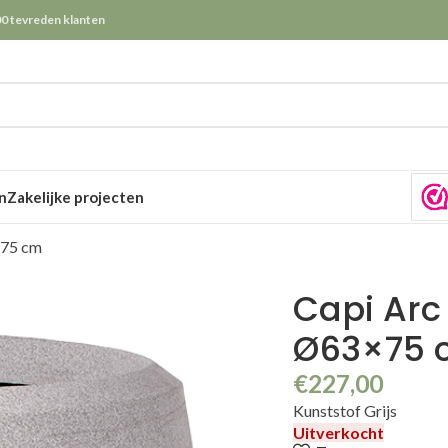
0 tevreden klanten
n
Zakelijke projecten
×75 cm
Capi Arc 
Ø63×75 
€
227,00
Kunststof Grijs
Uitverkocht