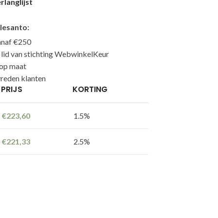
langlijst
lesanto:
anaf €250
n lid van stichting WebwinkelKeur
 op maat
reden klanten
PRIJS
KORTING
€
223,60
1.5%
€
221,33
2.5%