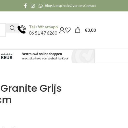
Blog & Inspiratie
Over ons
Contact
Tel / Whatsapp
€
0,00
06 51 47 6260
Granite Grijs
cm