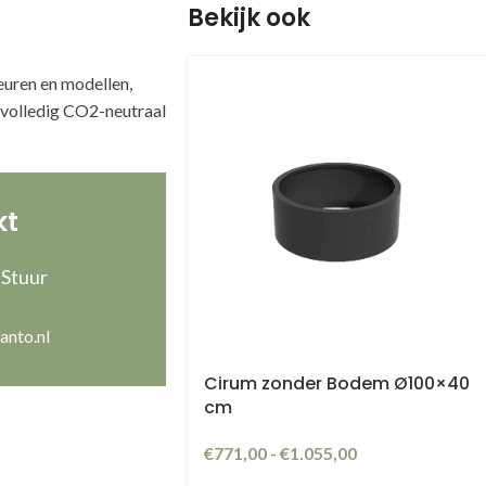
Bekijk ook
euren en modellen,
t volledig CO2-neutraal
kt
 Stuur
anto.nl
Cirum zonder Bodem Ø100×40
cm
€
771,00
-
€
1.055,00