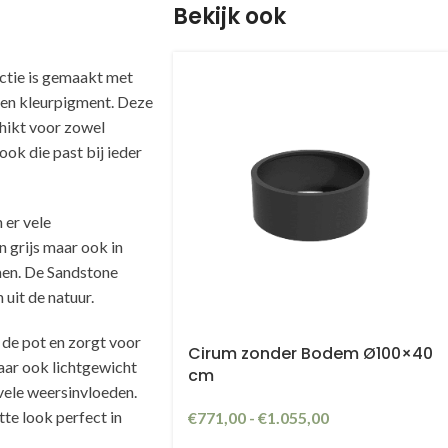
Bekijk ook
ctie is gemaakt met
m en kleurpigment. Deze
hikt voor zowel
ook die past bij ieder
 er vele
n grijs maar ook in
men. De Sandstone
uit de natuur.
 de pot en zorgt voor
Cirum zonder Bodem Ø100×40
 maar ook lichtgewicht
cm
vele weersinvloeden.
te look perfect in
€
771,00
-
€
1.055,00