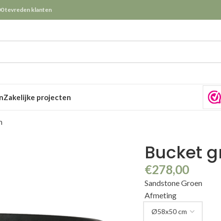
0 tevreden klanten
n
Zakelijke projecten
m
Bucket 
€
278,00
Sandstone Groen
Afmeting