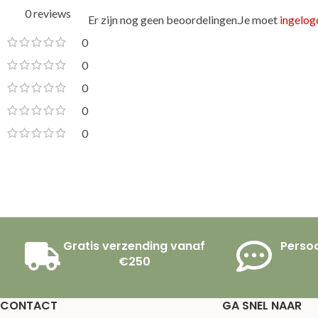
0 reviews
Er zijn nog geen beoordelingen.
Je moet
ingelogd
0
0
0
0
0
Gratis verzending vanaf
Persoo
€250
CONTACT
GA SNEL NAAR