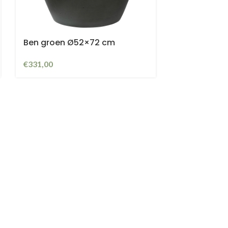
Ben groen Ø52×72 cm
€
331,00