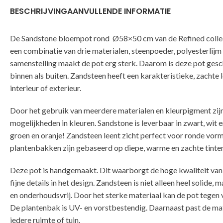
BESCHRIJVING
AANVULLENDE INFORMATIE
De Sandstone bloempot rond Ø58×50 cm van de Refined colle
een combinatie van drie materialen, steenpoeder, polyesterlij
samenstelling maakt de pot erg sterk. Daarom is deze pot gesc
binnen als buiten. Zandsteen heeft een karakteristieke, zachte l
interieur of exterieur.
Door het gebruik van meerdere materialen en kleurpigment zijn
mogelijkheden in kleuren. Sandstone is leverbaar in zwart, wit e
groen en oranje! Zandsteen leent zicht perfect voor ronde vor
plantenbakken zijn gebaseerd op diepe, warme en zachte tinten 
Deze pot is handgemaakt. Dit waarborgt de hoge kwaliteit van
fijne details in het design. Zandsteen is niet alleen heel solide,
en onderhoudsvrij. Door het sterke materiaal kan de pot tegen 
De plantenbak is UV- en vorstbestendig. Daarnaast past de mat
iedere ruimte of tuin.