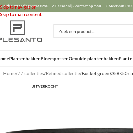
 Gratis verzending vanaf €250 ✓ Persoonlijk contact op maat ✓ Meer dan +100
Skip to navigation
Skip to main content
Home
Plantenbakken
Bloempotten
Gevulde plantenbakken
Plante
Home
ZZ collecties
Refined collectie
Bucket groen Ø58×50 c
UITVERKOCHT