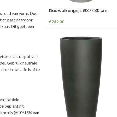
Dax wolkengrijs Ø37×80 cm
is rond van vorm. Door
nt en past daardoor
€
242,00
lkaar. Dit geeft een
seren als de pot vuil
el. Gebruik neutrale
rukinstallatie is af te
en stabiele
de beplanting
eikorrels (±10/15% van