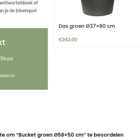
 antiworteldoek of
un je de bloempot
Dax groen Ø37×80 cm
€
242,00
kt
 Stuur
anto.nl
te om “Bucket groen Ø58×50 cm” te beoordelen