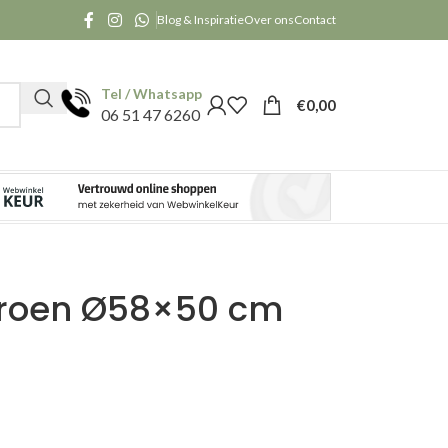
Blog & Inspiratie
Over ons
Contact
Tel / Whatsapp
€
0,00
06 51 47 6260
groen Ø58×50 cm