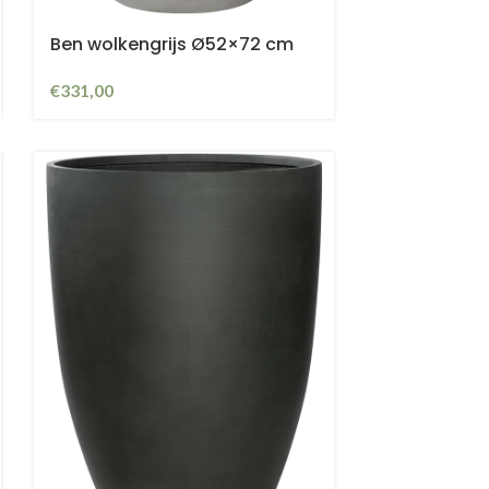
Ben wolkengrijs Ø52×72 cm
€
331,00