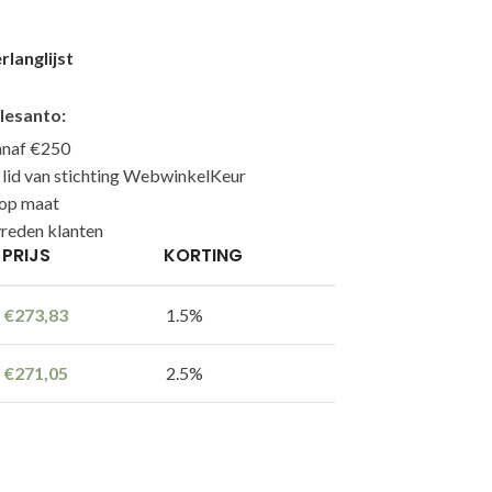
langlijst
lesanto:
anaf €250
n lid van stichting WebwinkelKeur
 op maat
reden klanten
PRIJS
KORTING
€
273,83
1.5%
€
271,05
2.5%