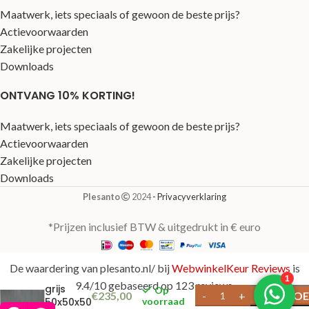
Maatwerk, iets speciaals of gewoon de beste prijs?
Actievoorwaarden
Zakelijke projecten
Downloads
ONTVANG 10% KORTING!
Maatwerk, iets speciaals of gewoon de beste prijs?
Actievoorwaarden
Zakelijke projecten
Downloads
Plesanto
2024
- Privacyverklaring
*Prijzen inclusief BTW & uitgedrukt in € euro
De waardering van plesanto.nl/ bij
WebwinkelKeur Reviews
is
Block
9.4/10 gebaseerd op 123 reviews.
grijs
Op
€
235,00
TOE
50x50x50
voorraad