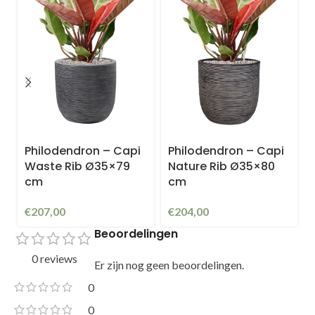
Philodendron – Capi
Philodendron – Capi
Waste Rib Ø35×79
Nature Rib Ø35×80
cm
cm
€
207,00
€
204,00
Beoordelingen
0 reviews
Er zijn nog geen beoordelingen.
0
0