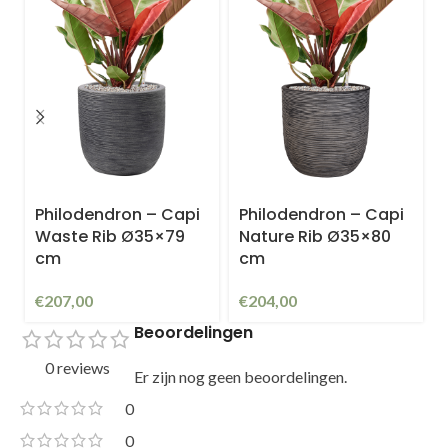
Philodendron – Capi
Philodendron – Capi
Waste Rib Ø35×79
Nature Rib Ø35×80
cm
cm
€
207,00
€
204,00
Beoordelingen
0 reviews
Er zijn nog geen beoordelingen.
0
0