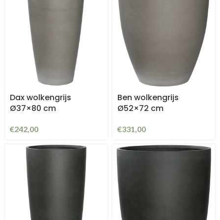
Dax wolkengrijs
Ben wolkengrijs
Ø37×80 cm
Ø52×72 cm
€
242,00
€
331,00