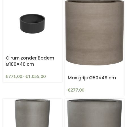
Cirum zonder Bodem
Ø100×40 cm
€
771,00
-
€
1.055,00
Max grijs Ø50×49 cm
€
277,00