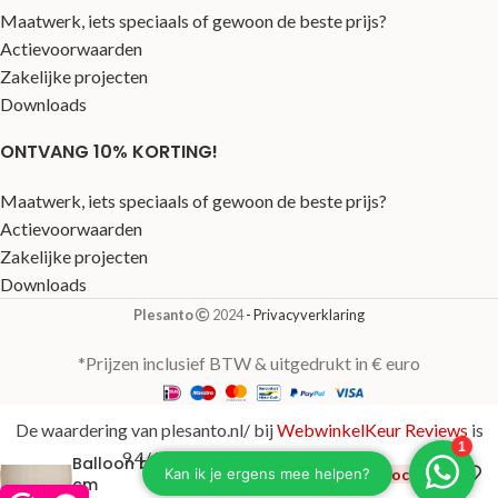
Maatwerk, iets speciaals of gewoon de beste prijs?
Actievoorwaarden
Zakelijke projecten
Downloads
ONTVANG 10% KORTING!
Maatwerk, iets speciaals of gewoon de beste prijs?
Actievoorwaarden
Zakelijke projecten
Downloads
Plesanto
2024
- Privacyverklaring
*Prijzen inclusief BTW & uitgedrukt in € euro
De waardering van plesanto.nl/ bij
WebwinkelKeur Reviews
is
9.4/10 gebaseerd op 123 reviews.
Balloon beige Ø48×55
€
232,00
Uitverkocht
cm