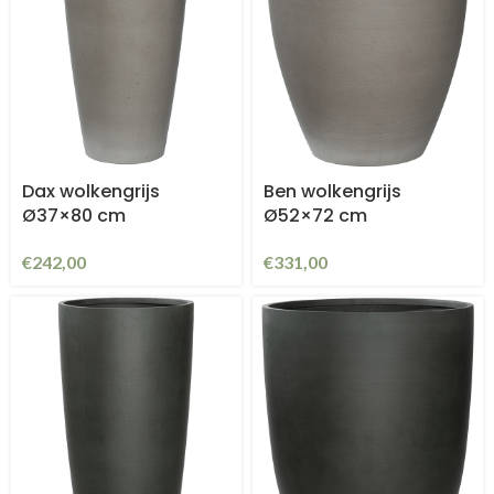
Dax wolkengrijs
Ben wolkengrijs
Ø37×80 cm
Ø52×72 cm
€
242,00
€
331,00