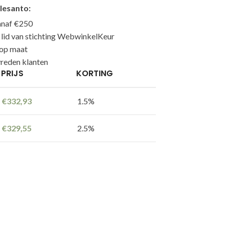
lesanto:
anaf €250
n lid van stichting WebwinkelKeur
 op maat
reden klanten
PRIJS
KORTING
€
332,93
1.5%
€
329,55
2.5%