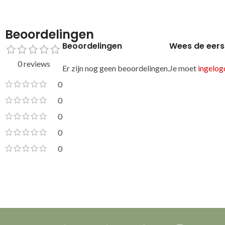
Beoordelingen
Beoordelingen
Wees de eers
0 reviews
Er zijn nog geen beoordelingen.
Je moet
ingelogd
0
0
0
0
0