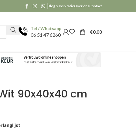
Blog & Inspiratie
Over ons
Contact
Tel / Whatsapp
€
0,00
06 51 47 6260
Wit 90x40x40 cm
langlijst