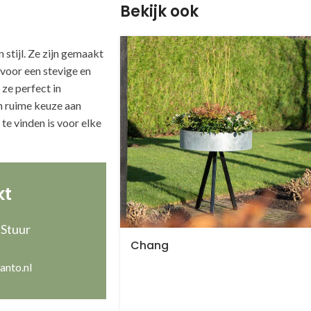
Bekijk ook
stijl. Ze zijn gemaakt
voor een stevige en
ze perfect in
en ruime keuze aan
te vinden is voor elke
kt
 Stuur
Chang
anto.nl