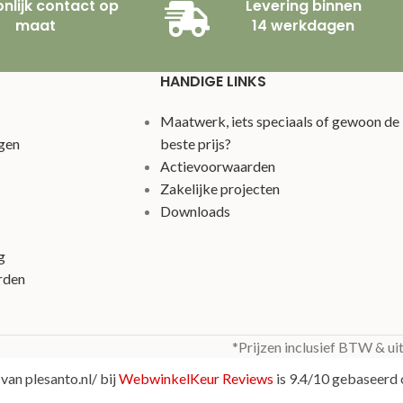
nlijk contact op
Levering binnen
maat
14 werkdagen
HANDIGE LINKS
Maatwerk, iets speciaals of gewoon de
gen
beste prijs?
Actievoorwaarden
Zakelijke projecten
Downloads
g
rden
*Prijzen inclusief BTW & ui
van plesanto.nl/ bij
WebwinkelKeur Reviews
is 9.4/10 gebaseerd 