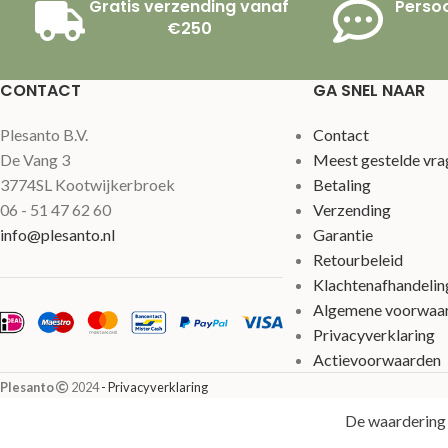
Gratis verzending vanaf
Persoo
€250
CONTACT
GA SNEL NAAR
Plesanto B.V.
Contact
De Vang 3
Meest gestelde vra
3774SL Kootwijkerbroek
Betaling
06 - 51 47 62 60
Verzending
info@plesanto.nl
Garantie
Retourbeleid
Klachtenafhandelin
Algemene voorwaa
Privacyverklaring
Actievoorwaarden
Plesanto
2024
- Privacyverklaring
De waardering 