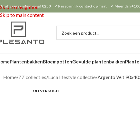
 Gratis verzending vanaf €250 ✓ Persoonlijk contact op maat ✓ Meer dan +100
Skip to navigation
Skip to main content
Home
Plantenbakken
Bloempotten
Gevulde plantenbakken
Plante
Home
ZZ collecties
Luca lifestyle collectie
Argento Wit 90x40
UITVERKOCHT