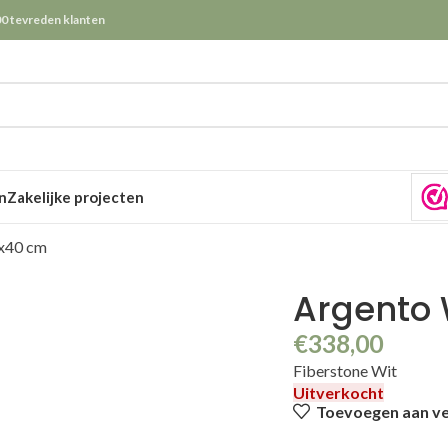
0 tevreden klanten
n
Zakelijke projecten
x40 cm
Argento 
€
338,00
Fiberstone Wit
Uitverkocht
Toevoegen aan ver