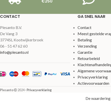
€250
CONTACT
GA SNEL NAAR
Plesanto B.V.
Contact
De Vang 3
Meest gestelde vra
3774SL Kootwijkerbroek
Betaling
06 - 51 47 62 60
Verzending
info@plesanto.nl
Garantie
Retourbeleid
Klachtenafhandelin
Algemene voorwaa
Privacyverklaring
Actievoorwaarden
Plesanto
2024
- Privacyverklaring
De waardering 