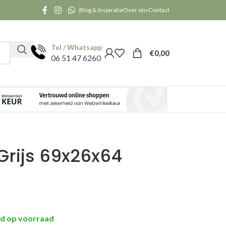
Blog & Inspiratie
Over ons
Contact
Tel / Whatsapp
€
0,00
06 51 47 6260
Grijs 69x26x64
nd op voorraad