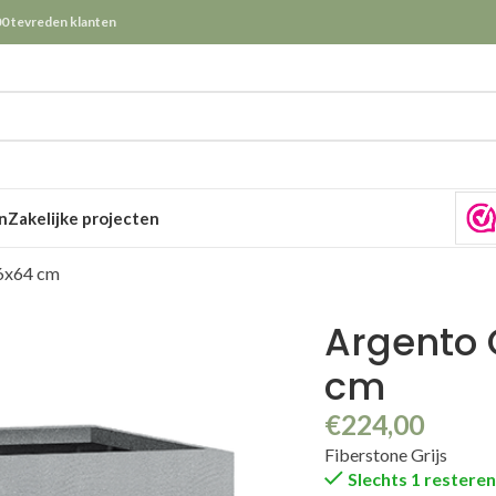
0 tevreden klanten
n
Zakelijke projecten
26x64 cm
Argento 
cm
€
224,00
Fiberstone Grijs
Slechts 1 restere