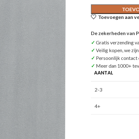
TOEVO
Toevoegen aan ver
De zekerheden van P
Gratis verzending v
Veilig kopen, we zij
Persoonlijk contact
Meer dan 1000+ tev
AANTAL
2-3
4+