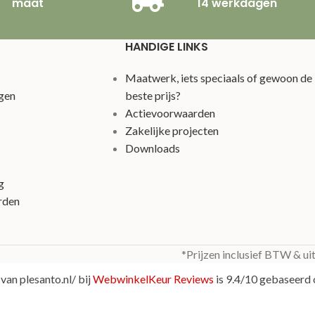
maat
14 werkdagen
HANDIGE LINKS
Maatwerk, iets speciaals of gewoon de
gen
beste prijs?
Actievoorwaarden
Zakelijke projecten
Downloads
g
rden
*Prijzen inclusief BTW & ui
van plesanto.nl/ bij
WebwinkelKeur Reviews
is 9.4/10 gebaseerd 