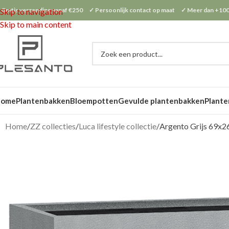
 Gratis verzending vanaf €250 ✓ Persoonlijk contact op maat ✓ Meer dan +100
Skip to navigation
Skip to main content
Home
Plantenbakken
Bloempotten
Gevulde plantenbakken
Plante
Home
ZZ collecties
Luca lifestyle collectie
Argento Grijs 69x