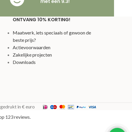
met een 9.3!
ONTVANG 10% KORTING!
Maatwerk, iets speciaals of gewoon de
beste prijs?
Actievoorwaarden
Zakelijke projecten
Downloads
tgedrukt in € euro
op 123 reviews.