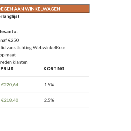
EGEN AAN WINKELWAGEN
langlijst
lesanto:
anaf €250
n lid van stichting WebwinkelKeur
 op maat
reden klanten
PRIJS
KORTING
€
220,64
1.5%
€
218,40
2.5%