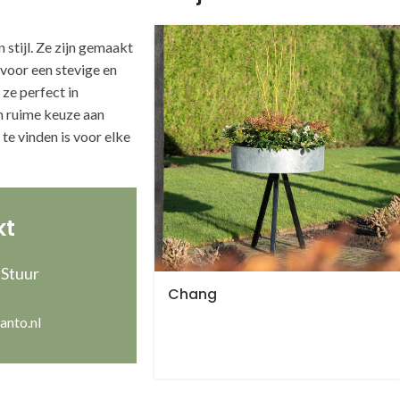
stijl. Ze zijn gemaakt
voor een stevige en
ze perfect in
en ruime keuze aan
te vinden is voor elke
kt
 Stuur
Chang
anto.nl