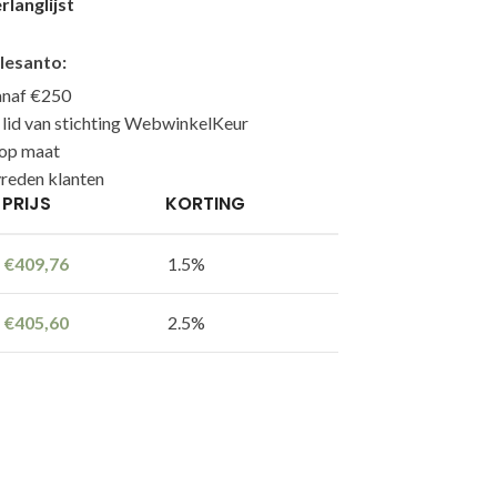
langlijst
lesanto:
anaf €250
n lid van stichting WebwinkelKeur
 op maat
reden klanten
PRIJS
KORTING
€
409,76
1.5%
€
405,60
2.5%