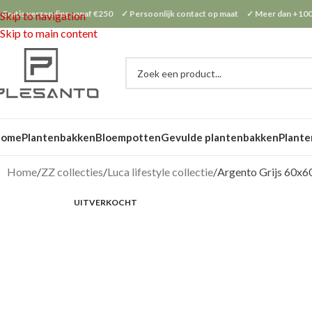
 Gratis verzending vanaf €250 ✓ Persoonlijk contact op maat ✓ Meer dan +100
Skip to navigation
Skip to main content
Home
Plantenbakken
Bloempotten
Gevulde plantenbakken
Plante
Home
ZZ collecties
Luca lifestyle collectie
Argento Grijs 60x
UITVERKOCHT