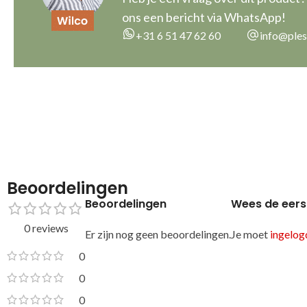
ons een bericht via WhatsApp!
+31 6 51 47 62 60
info@ples
Beoordelingen
Beoordelingen
Wees de eers
0 reviews
Er zijn nog geen beoordelingen.
Je moet
ingelogd
0
0
0