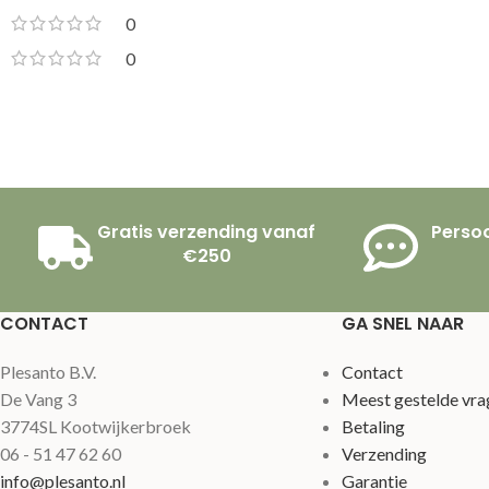
0
0
Gratis verzending vanaf
Persoo
€250
CONTACT
GA SNEL NAAR
Plesanto B.V.
Contact
De Vang 3
Meest gestelde vra
3774SL Kootwijkerbroek
Betaling
06 - 51 47 62 60
Verzending
info@plesanto.nl
Garantie