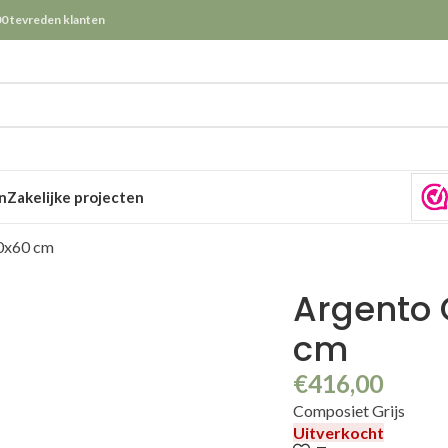
0 tevreden klanten
n
Zakelijke projecten
60x60 cm
Argento 
cm
€
416,00
Composiet Grijs
Uitverkocht