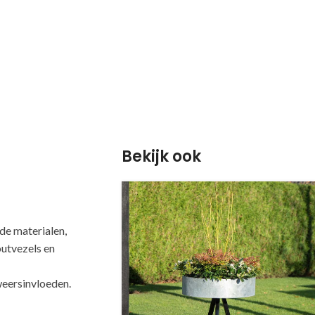
Bekijk ook
e materialen,
outvezels en
weersinvloeden.