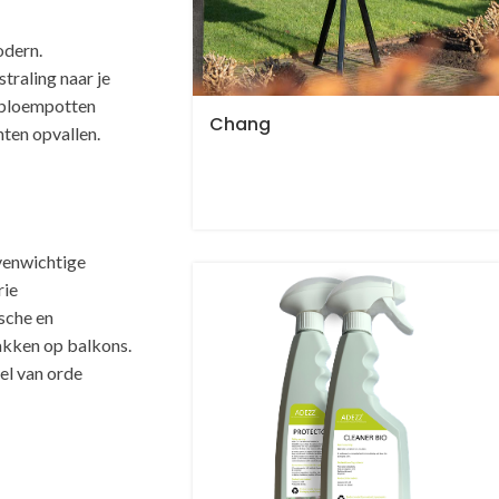
odern.
traling naar je
e bloempotten
Chang
nten opvallen.
venwichtige
rie
sche en
akken op balkons.
oel van orde
eri