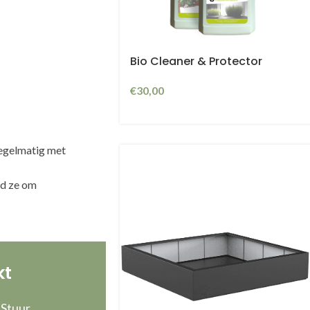
Bio Cleaner & Protector
€
30,00
regelmatig met
ud ze om
ar
kt
 Stuur