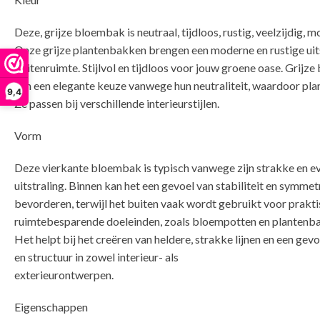
Deze, grijze bloembak is neutraal, tijdloos, rustig, veelzijdig, m
Onze grijze plantenbakken brengen een moderne en rustige uits
buitenruimte. Stijlvol en tijdloos voor jouw groene oase. Grijz
zijn een elegante keuze vanwege hun neutraliteit, waardoor pla
9,4
Ze passen bij verschillende interieurstijlen.
Vorm
Deze vierkante bloembak is typisch vanwege zijn strakke en e
uitstraling. Binnen kan het een gevoel van stabiliteit en symmet
bevorderen, terwijl het buiten vaak wordt gebruikt voor prakti
ruimtebesparende doeleinden, zoals bloempotten en plantenb
Het helpt bij het creëren van heldere, strakke lijnen en een gev
en structuur in zowel interieur- als
ext
Eigenschappen