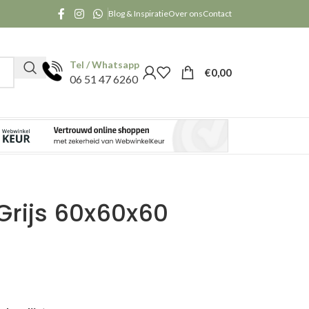
Blog & Inspiratie
Over ons
Contact
Tel / Whatsapp
€
0,00
06 51 47 6260
Grijs 60x60x60