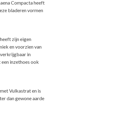
racaena Compacta heeft
 Deze bladeren vormen
heeft zijn eigen
miek en voorzien van
verkrijgbaar in
t een inzethoes ook
met Vulkastrat en is
ater dan gewone aarde