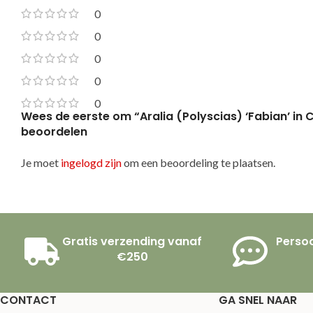
0
0
0
0
0
Wees de eerste om “Aralia (Polyscias) ‘Fabian’ in C
beoordelen
Je moet
ingelogd zijn
om een beoordeling te plaatsen.
Gratis verzending vanaf
Persoo
€250
CONTACT
GA SNEL NAAR