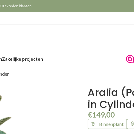
0 tevreden klanten
n
Zakelijke projecten
inder
Aralia (P
in Cylind
€
149,00
Binnenplant