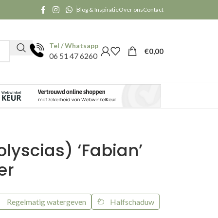
Blog & Inspiratie
Over ons
Contact
Tel / Whatsapp
€
0,00
06 51 47 6260
olyscias) ‘Fabian’
er
Regelmatig watergeven
Halfschaduw