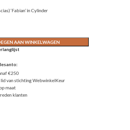
ias) ‘Fabian’ in Cylinder
EGEN AAN WINKELWAGEN
langlijst
lesanto:
anaf €250
n lid van stichting WebwinkelKeur
 op maat
reden klanten