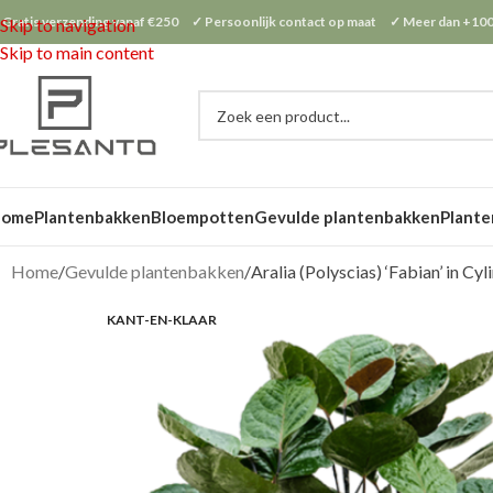
 Gratis verzending vanaf €250 ✓ Persoonlijk contact op maat ✓ Meer dan +100
Skip to navigation
Skip to main content
Home
Plantenbakken
Bloempotten
Gevulde plantenbakken
Plante
Home
Gevulde plantenbakken
Aralia (Polyscias) ‘Fabian’ in Cyl
KANT-EN-KLAAR