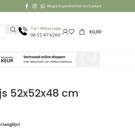
Blog & Inspiratie
Over ons
Contact
Tel / Whatsapp
€
0,00
06 51 47 6260
js 52x52x48 cm
langlijst