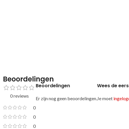
Beoordelingen
Beoordelingen
Wees de eers
0 reviews
Er zijn nog geen beoordelingen.
Je moet
ingelogd
0
0
0