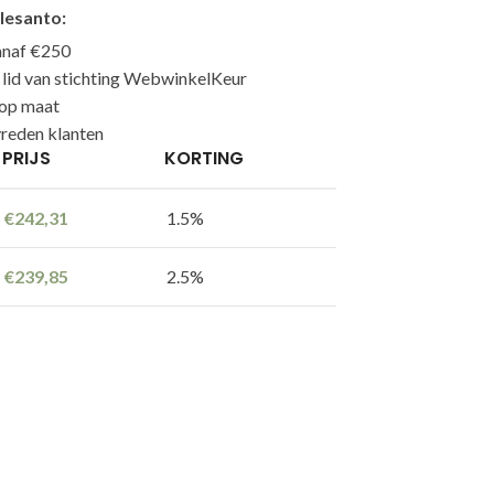
lesanto:
anaf €250
n lid van stichting WebwinkelKeur
 op maat
reden klanten
PRIJS
KORTING
€
242,31
1.5%
€
239,85
2.5%