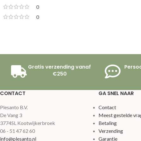
0
0
Gratis verzending vanaf
Persoo
€250
CONTACT
GA SNEL NAAR
Plesanto B.V.
Contact
De Vang 3
Meest gestelde vra
3774SL Kootwijkerbroek
Betaling
06 - 51 47 62 60
Verzending
info@plesanto.nl
Garantie