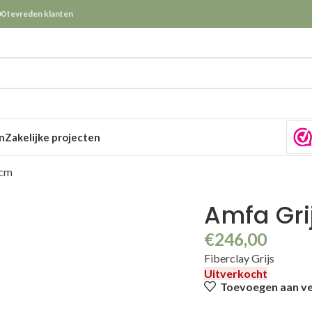
0 tevreden klanten
n
Zakelijke projecten
 cm
Amfa Gri
€
246,00
Fiberclay Grijs
Uitverkocht
Toevoegen aan ver