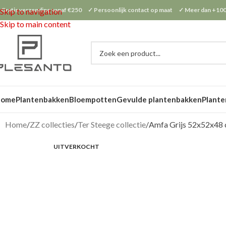
 Gratis verzending vanaf €250 ✓ Persoonlijk contact op maat ✓ Meer dan +100
Skip to navigation
Skip to main content
Home
Plantenbakken
Bloempotten
Gevulde plantenbakken
Plante
Home
ZZ collecties
Ter Steege collectie
Amfa Grijs 52x52x48
UITVERKOCHT