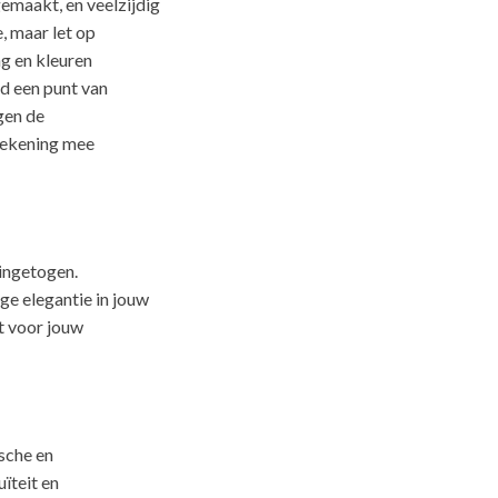
maakt, en veelzijdig
, maar let op
ng en kleuren
d een punt van
gen de
 rekening mee
 ingetogen.
e elegantie in jouw
t voor jouw
sche en
ïteit en