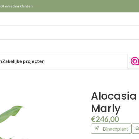
0 tevreden klanten
n
Zakelijke projecten
Alocasia 
Marly
€
246,00
Binnenplant