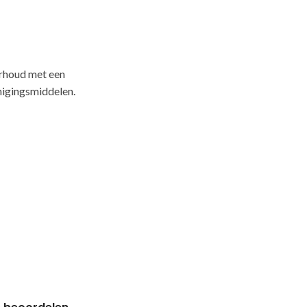
erhoud met een
nigingsmiddelen.
b