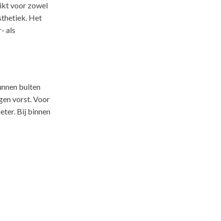
ikt voor zowel
sthetiek. Het
- als
unnen buiten
gen vorst. Voor
eter. Bij binnen
b