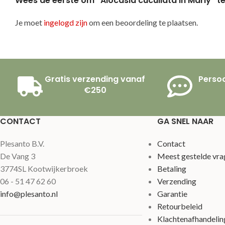
Wees de eerste om “Alocasia cucullata in Marly” t
Je moet
ingelogd zijn
om een beoordeling te plaatsen.
Gratis verzending vanaf
Persoo
€250
CONTACT
GA SNEL NAAR
Plesanto B.V.
Contact
De Vang 3
Meest gestelde vra
3774SL Kootwijkerbroek
Betaling
06 - 51 47 62 60
Verzending
info@plesanto.nl
Garantie
Retourbeleid
Klachtenafhandelin