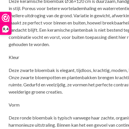
Deze keramische bloembak Ø36×120 cm is duurzaam, handge
in stijl. Poreus voor betere wortelademhaling en waterretentie
snellere uitdroging van de grond. Variatie in gewicht, afwerki
maakt ze perfect voor binnen en buiten, hoewel breekbaarhei
9,4
aandacht blijft. Een keramische plantenbak is niet bestend te
combinatie vocht en vorst, voor buiten toepassing dient hier
gehouden te worden.
Kleur
Deze zwarte bloembak is elegant, tijdloos, krachtig, modern,
Onze zwarte bloempotten en plantenbakken brengen krachtig
ruimte. Gedurfd en veelzijdig, ze vormen het perfecte contras
weelderige groene creaties.
Vorm
Deze ronde bloembak is typisch vanwege haar zachte, organi
harmonieuze uitstraling. Binnen kan het een gevoel van continu