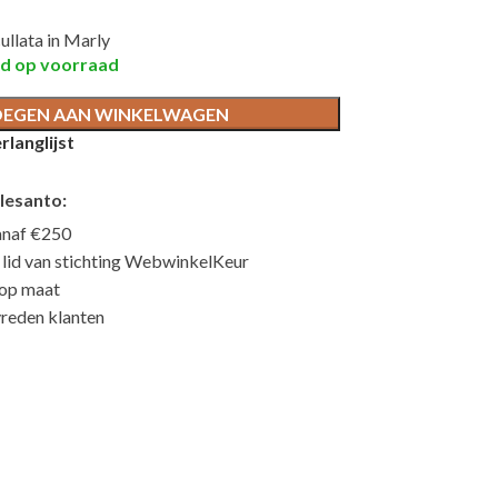
ullata in Marly
nd op voorraad
EGEN AAN WINKELWAGEN
langlijst
lesanto:
anaf €250
n lid van stichting WebwinkelKeur
 op maat
reden klanten