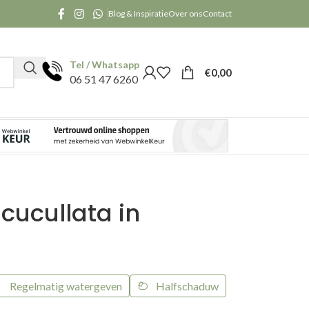
Blog & Inspiratie
Over ons
Contact
Tel / Whatsapp
€
0,00
06 51 47 6260
cucullata in
Regelmatig watergeven
Halfschaduw