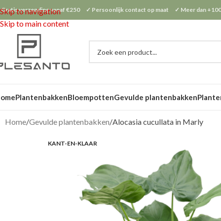
 Gratis verzending vanaf €250 ✓ Persoonlijk contact op maat ✓ Meer dan +100
Skip to navigation
Skip to main content
Home
Plantenbakken
Bloempotten
Gevulde plantenbakken
Plante
Home
Gevulde plantenbakken
Alocasia cucullata in Marly
KANT-EN-KLAAR