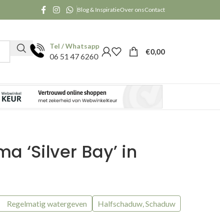
Blog & Inspiratie
Over ons
Contact
Tel / Whatsapp
€
0,00
06 51 47 6260
a ‘Silver Bay’ in
Regelmatig watergeven
Halfschaduw, Schaduw