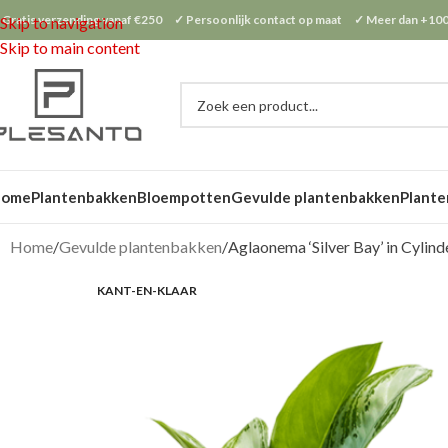
 Gratis verzending vanaf €250 ✓ Persoonlijk contact op maat ✓ Meer dan +100
Skip to navigation
Skip to main content
Home
Plantenbakken
Bloempotten
Gevulde plantenbakken
Plante
Home
Gevulde plantenbakken
Aglaonema ‘Silver Bay’ in Cylind
KANT-EN-KLAAR