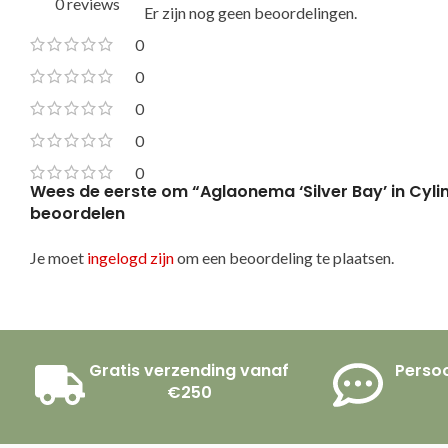
0 reviews
Er zijn nog geen beoordelingen.
0
0
0
0
0
Wees de eerste om “Aglaonema ‘Silver Bay’ in Cyli
beoordelen
Je moet
ingelogd zijn
om een beoordeling te plaatsen.
Gratis verzending vanaf
Persoo
€250