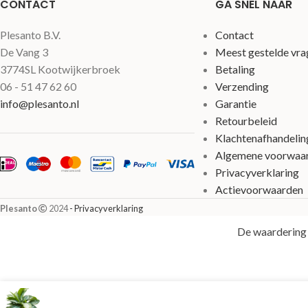
CONTACT
GA SNEL NAAR
Plesanto B.V.
Contact
De Vang 3
Meest gestelde vra
3774SL Kootwijkerbroek
Betaling
06 - 51 47 62 60
Verzending
info@plesanto.nl
Garantie
Retourbeleid
Klachtenafhandelin
Algemene voorwaa
Privacyverklaring
Actievoorwaarden
Plesanto
2024
- Privacyverklaring
De waardering 