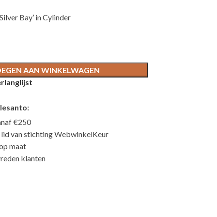
lver Bay’ in Cylinder
EGEN AAN WINKELWAGEN
langlijst
lesanto:
anaf €250
n lid van stichting WebwinkelKeur
 op maat
reden klanten