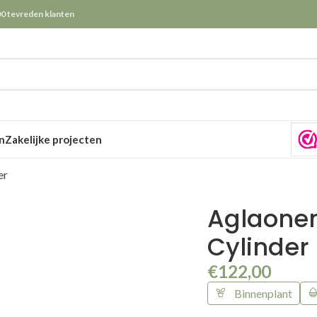
0 tevreden klanten
n
Zakelijke projecten
er
Aglaonem
Cylinder
€
122,00
Binnenplant