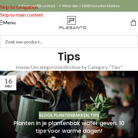
✓ Persoonlijk contact ✓ Meer dan +1000 tevreden klanten
Skip to navigation
Skip to main content
Menu
Tips
Home
Uncategorized
Archive by Category "Tips"
16
MEI
BLOGS
,
PLANTENBAKKEN
,
TIPS
Planten in je plantenbak water geven. 10
tips voor warme dagen!
0