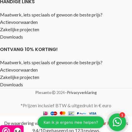
HANDIGE LINKS
Maatwerk, iets speciaals of gewoon de beste prijs?
Actievoorwaarden
Zakelijke projecten
Downloads
ONTVANG 10% KORTING!
Maatwerk, iets speciaals of gewoon de beste prijs?
Actievoorwaarden
Zakelijke projecten
Downloads
Plesanto
2024
- Privacyverklaring
*Prijzen inclusief BTW & uitgedrukt in € euro
De waardering van plesanto.nl/ bij
WebwinkelKeur Reviews
is
9.4/10 gebaseerd op 123 reviews.
9,4