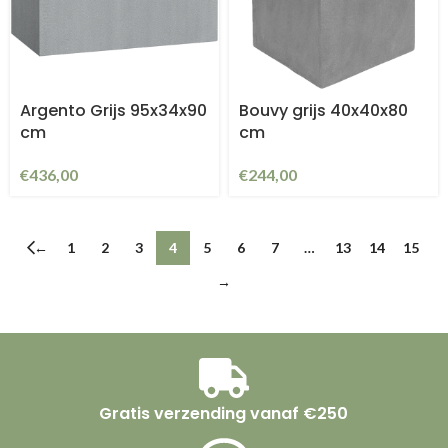
Argento Grijs 95x34x90
Bouvy grijs 40x40x80
cm
cm
€
436,00
€
244,00
←
1
2
3
4
5
6
7
…
13
14
15
→
Gratis verzending vanaf €250