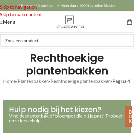
✓ Persoonlijk contact ✓ Meer dan +1000 tevreden klanten
Skip to navigation
Skip to main content
Menu
Rechthoekige
plantenbakken
Home
Plantenbakken
Rechthoekige plantenbakken
Pagina 4
Hulp nodig bij het kiezen?
D
Vind de plantenbak of bloempot die bij je past! Probeer
D
onze keuzehulp
K