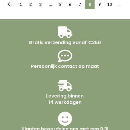
←
1
2
3
…
5
6
7
8
9
10
→
Gratis verzending vanaf €250
Persoonlijk contact op maat
Levering binnen
14 werkdagen
Klanten beoordelen ons met een 9.3!