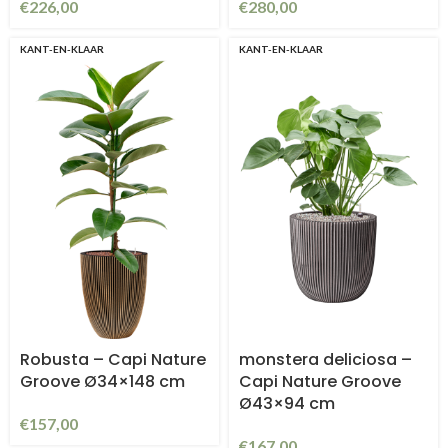
€
226,00
€
280,00
KANT-EN-KLAAR
KANT-EN-KLAAR
Robusta – Capi Nature
monstera deliciosa –
Groove Ø34×148 cm
Capi Nature Groove
Ø43×94 cm
€
157,00
€
167,00