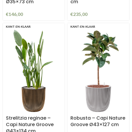
Ø35×73 cm
cm
€
146,00
€
235,00
KANT-EN-KLAAR
KANT-EN-KLAAR
Strelitzia reginae –
Robusta – Capi Nature
Capi Nature Groove
Groove Ø43×127 cm
Ø43×134 cm