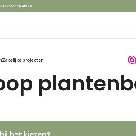
0 tevreden klanten
n
Zakelijke projecten
oop planten
bij het kiezen?