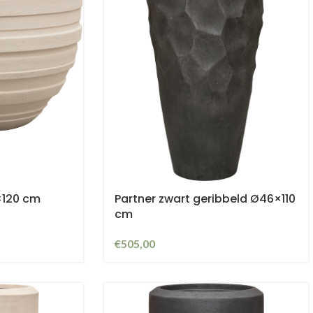
×120 cm
Partner zwart geribbeld Ø46×110
cm
€
505,00