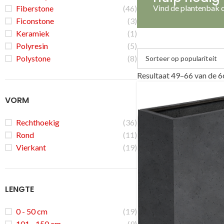
Vind de plantenbak o
Fiberstone
(46)
Ficonstone
(3)
Keramiek
(1)
Polyresin
(5)
Polystone
(8)
Resultaat 49–66 van de 6
VORM
Rechthoekig
(36)
Rond
(11)
Vierkant
(19)
LENGTE
0 - 50 cm
(19)
101 - 150 cm
(9)