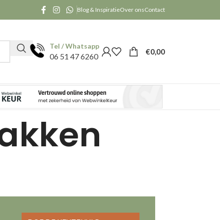
Blog & Inspiratie
Over ons
Contact
Tel / Whatsapp
€
0,00
06 51 47 6260
bakken