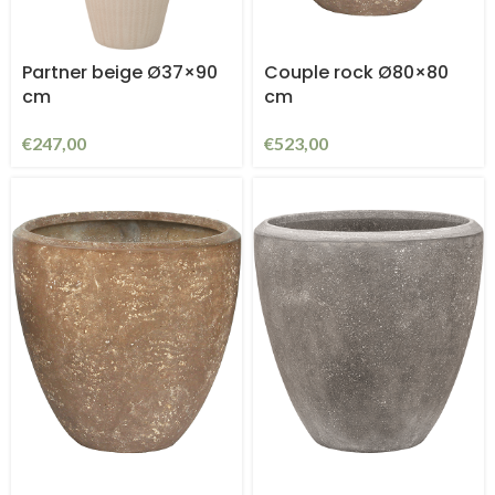
Partner beige Ø37×90
Couple rock Ø80×80
cm
cm
€
247,00
€
523,00