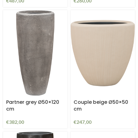
€
487,00
€
260,00
Partner grey Ø50×120
Couple beige Ø50×50
cm
cm
€
382,00
€
247,00