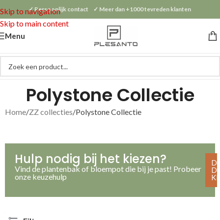
✓ Persoonlijk contact ✓ Meer dan +1000 tevreden klanten
Skip to navigation
Skip to main content
Menu
Polystone Collectie
Home
ZZ collecties
Polystone Collectie
Hulp nodig bij het kiezen?
D
Vind de plantenbak of bloempot die bij je past! Probeer
D
onze keuzehulp
K